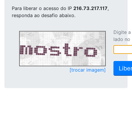
Para liberar o acesso
do IP
216.73.217.117
,
responda ao desafio abaixo.
Digite 
lado no
[trocar imagem]